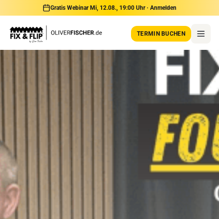
Gratis Webinar Mi, 12.08., 19:00 Uhr · Anmelden
TERMIN BUCHEN
BusinessClass
PrivateClass
Erfahrungen
YouTube