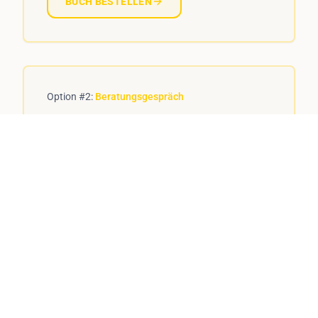
BUCH BESTELLEN
Option #2:
Beratungsgespräch
Individuelle 1:1 Beratung mit
unserem Experten-Team
Erhalte persönliche Beratung für Deine
Situation. Wir analysieren Deine
Ausgangslage, entwickeln eine
maßgeschneiderte Strategie und zeigen Dir
den kürzesten Weg zu Deinem ersten
erfolgreichen Deal. Unverbindlich und
kostenlos.